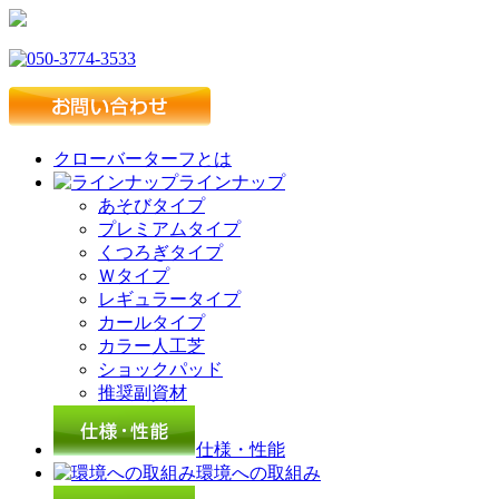
クローバーターフとは
ラインナップ
あそびタイプ
プレミアムタイプ
くつろぎタイプ
Ｗタイプ
レギュラータイプ
カールタイプ
カラー人工芝
ショックパッド
推奨副資材
仕様・性能
環境への取組み